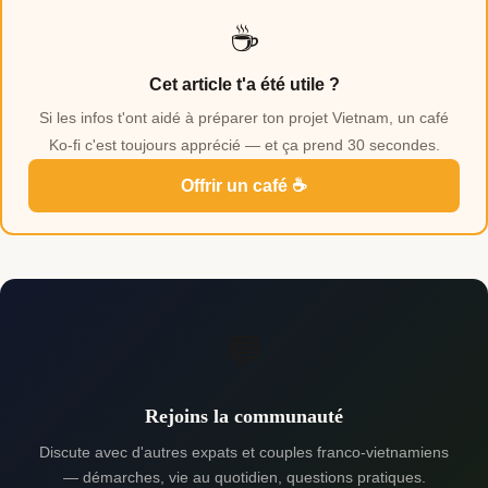
☕
Cet article t'a été utile ?
Si les infos t'ont aidé à préparer ton projet Vietnam, un café
Ko-fi c'est toujours apprécié — et ça prend 30 secondes.
Offrir un café ☕
💬
Rejoins la communauté
Discute avec d'autres expats et couples franco-vietnamiens
— démarches, vie au quotidien, questions pratiques.