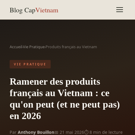
Blog Cap
Vietnam
Accueil
Vie Pratique
Produits français au Vietnam
›
›
VIE PRATIQUE
Ramener des produits
français au Vietnam : ce
qu'on peut (et ne peut pas)
en 2026
Par
Anthony Bouillon
📅 21 mai 2026
⏱ 8 min de lecture