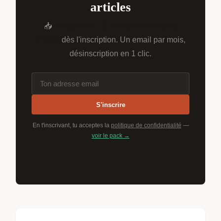
articles
📥
Guide PDF + 3 modèles de lettres
offerts
dès l'inscription. Un email par mois,
désinscription en 1 clic.
S'inscrire
En t'inscrivant, tu acceptes la
politique de confidentialité
—
voir le pack →