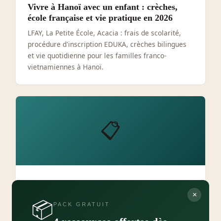
Vivre à Hanoï avec un enfant : crèches,
école française et vie pratique en 2026
LFAY, La Petite École, Acacia : frais de scolarité,
procédure d'inscription EDUKA, crèches bilingues
et vie quotidienne pour les familles franco-
vietnamiennes à Hanoï.
📋
VIE PRATIQUE AU VIETNAM
×
Apostille au Vietnam dès le 11 septembre
📦
PACK GRATUIT
2026 : ce qui change pour les Français