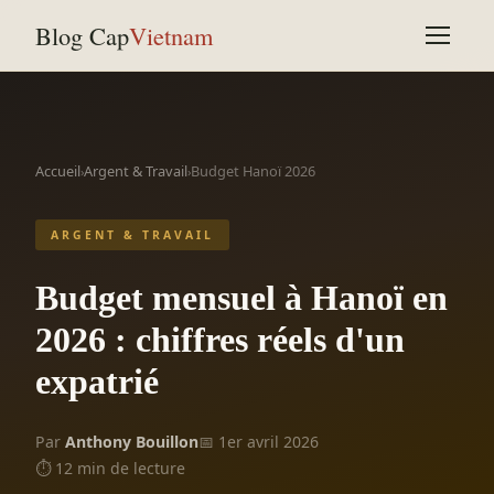
Blog Cap
Vietnam
Accueil
Argent & Travail
Budget Hanoï 2026
›
›
ARGENT & TRAVAIL
Budget mensuel à Hanoï en
2026 : chiffres réels d'un
expatrié
Par
Anthony Bouillon
📅 1er avril 2026
⏱ 12 min de lecture