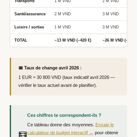
Transports
1 M VND
2 M VND
Santé/assurance
2 M VND
3 M VND
Loisirs / sorties
1 M VND
3 M VND
TOTAL
~13 M VND (~420 €)
~26 M VND (~845 
📅 Taux de change avril 2026 :
1 EUR ≈ 30 800 VND (taux indicatif avril 2026 —
vérifier le taux actuel avant de planifier).
Ces chiffres te correspondent-ils ?
Ce tableau donne des moyennes.
Essaie le
calculateur de budget interactif →
pour obtenir
🧮