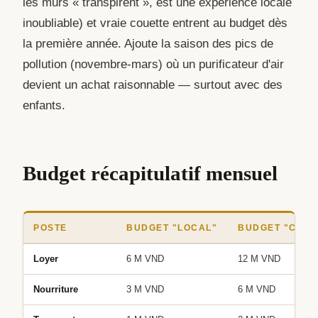
les murs « transpirent », est une expérience locale
inoubliable) et vraie couette entrent au budget dès
la première année. Ajoute la saison des pics de
pollution (novembre-mars) où un purificateur d'air
devient un achat raisonnable — surtout avec des
enfants.
Budget récapitulatif mensuel
POSTE
BUDGET "LOCAL"
BUDGET "CONF
Loyer
6 M VND
12 M VND
Nourriture
3 M VND
6 M VND