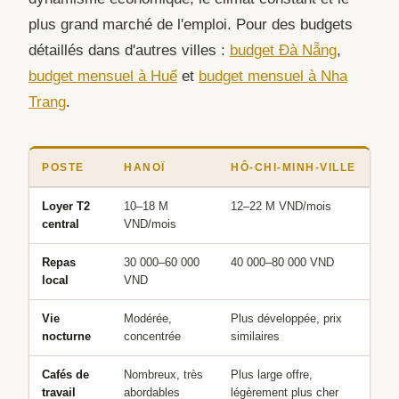
plus grand marché de l'emploi. Pour des budgets
détaillés dans d'autres villes :
budget Đà Nẵng
,
budget mensuel à Huế
et
budget mensuel à Nha
Trang
.
POSTE
HANOÏ
HÔ-CHI-MINH-VILLE
Loyer T2
10–18 M
12–22 M VND/mois
central
VND/mois
Repas
30 000–60 000
40 000–80 000 VND
local
VND
Vie
Modérée,
Plus développée, prix
nocturne
concentrée
similaires
Cafés de
Nombreux, très
Plus large offre,
travail
abordables
légèrement plus cher