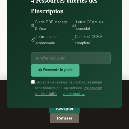
4 ressources offertes dès
désinscription en 1 clic.
l'inscription
Guide PDF Mariage
Lettre CCAM au
📘
✉️
& Visa
consulat
S'inscrire
Lettre relance
Checklist CCAM
📬
✅
ambassade
complète
Pas de spam. Désinscription en un clic —
voir le pack →
📥 Recevoir le pack
J'accepte de recevoir ce pack et des emails
Ce site utilise des cookies pour améliorer votre expérience.
occasionnels de Cap Vietnam.
Politique de
Consultez notre
politique de confidentialité
pour en savoir
confidentialité
. —
voir le pack →
plus.
Accepter
Refuser